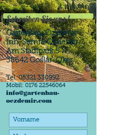
Schreiben Sie uns !
Gartenbau Özdemir
Inh. Semra Özdemir
Am Stadtpark 5
38642 Goslar-Oker
Tel.:
05321 330992
Mobil:
0176 22546064
info@gartenbau-
oezdemir.com