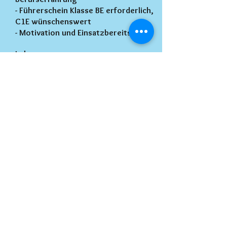
- Führerschein Klasse BE erforderlich,
C1E wünschenswert
- Motivation und Einsatzbereitschaft
Lohn:
Nach Vereinbarung
Berufserfahrung:
Berufserfahrung erwünscht
Führerschein:
Fahrerlaubnisklasse C1E (Leichte LKW
mit Anhänger, alt: 3)
(Wünschenswert)
Fahrerlaubnisklasse BE
(PKW/Kleinbusse mit Anhänger, alt: 3)
(Zwingend erforderlich)
Sprachkenntnisse:
Deutsch (Verhandlungssicher)
Fachl. Anforderungen:
Baumpflege, Baumschnitt (Erweiterte
Kenntnisse)